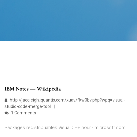
IBM Notes — Wikipédia
http://jacqleigh.iquantis.com/xuav/fkw0bv.php?wpq=visual-
studio-code-merge-tool
1 Comments
Packages redistribuables Visual C++ pour - microsoft.com