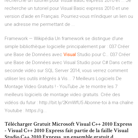
recherche un tutoriel pour Visual Basic express 2010 et ... Je
recherche un tutoriel pour Visual Basic express 2010 et une
version d'aide en Français. Pourriez-vous m'indiquer un lien ou
une adresse me permettant de ...
Framework — Wikipédia
Un framework se distingue d'une
simple bibliothèque logicielle principalement par :
037 Créer
une Base de Données avec
Visual
Studio pour C…
037 Créer
une Base de Données avec Visual Studio pour C# Dans cette
seconde vidéo sur SQL Server 2014, vous verrez comment
utiliser les outils intégrés à Vis...
7 Meilleurs Logiciels De
Montage Video Gratuits ! - YouTube
Je te montre les 7
meilleurs logiciels de montage video gratuits. Crée des
vidéos du futur : http://bit.ly/2KmWfU5 Abonne-toi à ma chaîne
Youtube : https://g...
Télécharger Gratuit Microsoft Visual C++ 2010 Express
- Visual C++ 2010 Express fait partie de la faille Visual
Studio C++ 2010 Express, un ensemble gratuit d ...