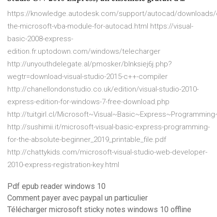
https://knowledge.autodesk.com/support/autocad/downloads
the-microsoft-vba-module-for-autocad.html https://visual-
basic-2008-express-
edition.fr.uptodown.com/windows/telecharger
http://unyouthdelegate.al/pmosker/blnksiej6j.php?
wegtr=download-visual-studio-2015-c++-compiler
http://chanellondonstudio.co.uk/edition/visual-studio-2010-
express-edition-for-windows-7-free-download.php
http://tuitgirl.cl/Microsoft~Visual~Basic~Express~Programm
http://sushimii.it/microsoft-visual-basic-express-programming-
for-the-absolute-beginner_2019_printable_file.pdf
http://chattykids.com/microsoft-visual-studio-web-developer-
2010-express-registration-key.html
Pdf epub reader windows 10
Comment payer avec paypal un particulier
Télécharger microsoft sticky notes windows 10 offline