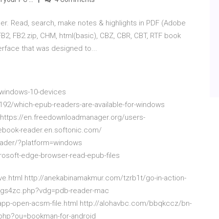
r. Read, search, make notes & highlights in PDF (Adobe
B2, FB2.zip, CHM, html(basic), CBZ, CBR, СBT, RTF book
terface that was designed to...
-windows-10-devices
92/which-epub-readers-are-available-for-windows
https://en.freedownloadmanager.org/users-
ebook-reader.en.softonic.com/
reader/?platform=windows
rosoft-edge-browser-read-epub-files
ve.html http://anekabinamakmur.com/tzrb1t/go-in-action-
/0gs4zc.php?vdg=pdb-reader-mac
app-open-acsm-file.html http://alohavbc.com/bbqkccz/bn-
.php?ou=bookman-for-android