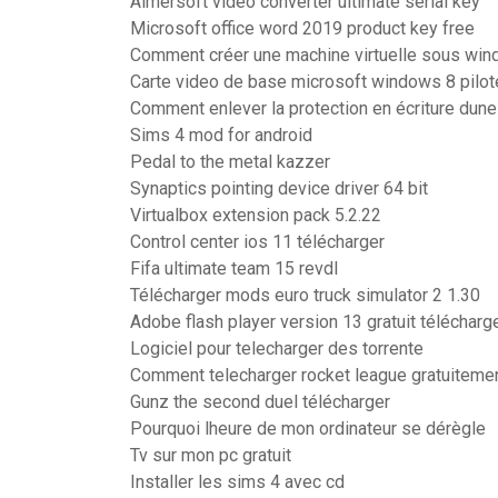
Aimersoft video converter ultimate serial key
Microsoft office word 2019 product key free
Comment créer une machine virtuelle sous wi
Carte video de base microsoft windows 8 pilot
Comment enlever la protection en écriture dune
Sims 4 mod for android
Pedal to the metal kazzer
Synaptics pointing device driver 64 bit
Virtualbox extension pack 5.2.22
Control center ios 11 télécharger
Fifa ultimate team 15 revdl
Télécharger mods euro truck simulator 2 1.30
Adobe flash player version 13 gratuit télécharg
Logiciel pour telecharger des torrente
Comment telecharger rocket league gratuiteme
Gunz the second duel télécharger
Pourquoi lheure de mon ordinateur se dérègle
Tv sur mon pc gratuit
Installer les sims 4 avec cd