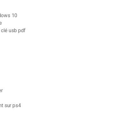
ndows 10
e
 clé usb pdf
er
nt sur ps4