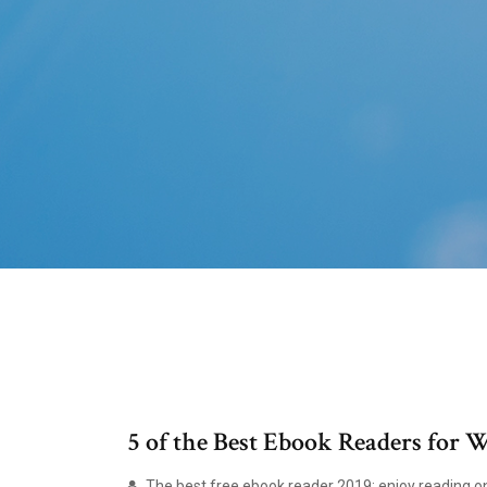
5 of the Best Ebook Readers for
The best free ebook reader 2019: enjoy reading on 