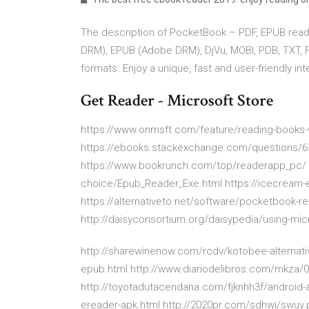
The description of PocketBook – PDF, EPUB reade
DRM), EPUB (Adobe DRM), DjVu, MOBI, PDB, TXT, F
formats. Enjoy a unique, fast and user-friendly in
Get Reader - Microsoft Store
https://www.onmsft.com/feature/reading-books
https://ebooks.stackexchange.com/questions/61
https://www.bookrunch.com/top/readerapp_pc/ 
choice/Epub_Reader_Exe.html https://icecream-
https://alternativeto.net/software/pocketbook-
http://daisyconsortium.org/daisypedia/using-mic
http://sharewinenow.com/rcdv/kotobee-alternati
epub.html http://www.diariodelibros.com/mkza
http://toyotadutacendana.com/fjknhh3f/android-
ereader-apk.html http://2020pr.com/sdhwi/swuy