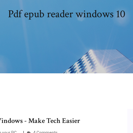
Pdf epub reader windows 10
 Windows - Make Tech Easier
your PC ...
4 Comments