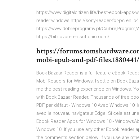
https://www.digitalcitizen.life/best-ebook-app
reader:windows https://sony-reader-for-pc.en.
https://www.dobreprogramy.pl/Calibre,Program,Wi
https://bibliovore.en.softonic.com/
https://forums.tomshardware.co
mobi-epub-and-pdf-files.1880441
Book Bazaar Reader is a full feature eBook Reade
Mobi Readers for Windows, I settle on Book Bazaa
me the best reading experience on Windows. You
with Book Bazaar Reader. Thousands of free book
PDF par défaut - Windows 10 Avec Windows 10, l
avec le nouveau navigateur Edge. Si cela est une
Ebook Reader Apps for Windows 10 - WindowsAbl
Windows 10. If you use any other Ebook reader a
the comments section below. If you use any oth