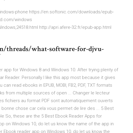
s-windows-phone https://en.softonic.com/downloads/epub-
lo4d.com/windows
ndows,24518.html http://apri.afere-32.fr/epub-app.html
m/threads/what-software-for-djvu-
/
r app for Windows 8 and Windows 10. After trying plenty of
r Reader. Personally I like this app most because it gives
 can read ebooks in EPUB, MOBI, FB2, PDF, TXT formats
s from multiple sources of open ... Changer le lecteur
es fichiers au format PDF sont automatiquement ouverts
 bonne chose car cela vous permet de lire des ... 5 Best
e So, these are the 5 Best Ebook Reader Apps for
pp on Windows 10, do let us know the name of the app in
er Ebook reader app on Windows 10, do let us know the