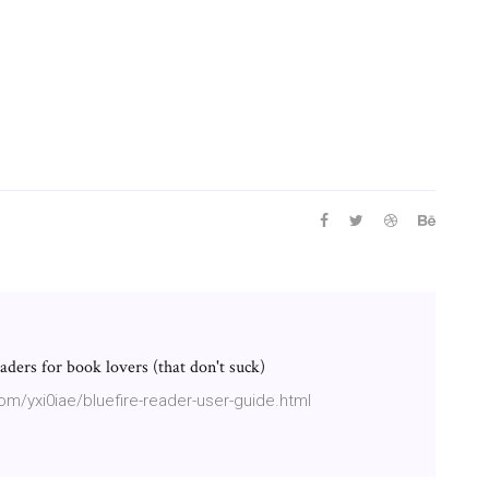
ders for book lovers (that don't suck)
com/yxi0iae/bluefire-reader-user-guide.html